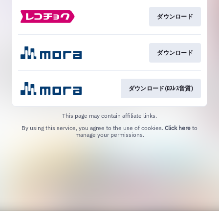
ダウンロード
ダウンロード
ダウンロード(ﾛｽﾚｽ音質)
This page may contain affiliate links.
By using this service, you agree to the use of cookies.
Click here
to
manage your permissions.