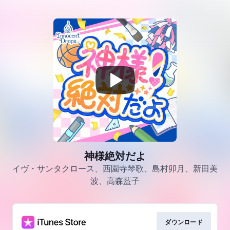
神様絶対だよ
イヴ・サンタクロース、西園寺琴歌、島村卯月、新田美
波、高森藍子
ダウンロード