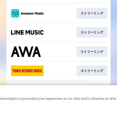
ストリーミング
ストリーミング
ストリーミング
ストリーミング
YouTube
This page may contain affiliate links.
By using this service, you agree to the use of cookies.
Click here
to
manage your permissions.