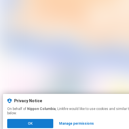
Privacy Notice
On behalf of
Nippon Columbia
, Linkfire would like to use cookies and similar technologies to personalize your experiences on our sites and to advertise on other sites. For more information and additional choices click manage permissions
below.
OK
Manage permissions