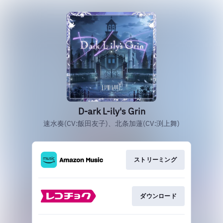
D-ark L-ily's Grin
速水奏(CV:飯田友子)、北条加蓮(CV:渕上舞)
ストリーミング
ダウンロード